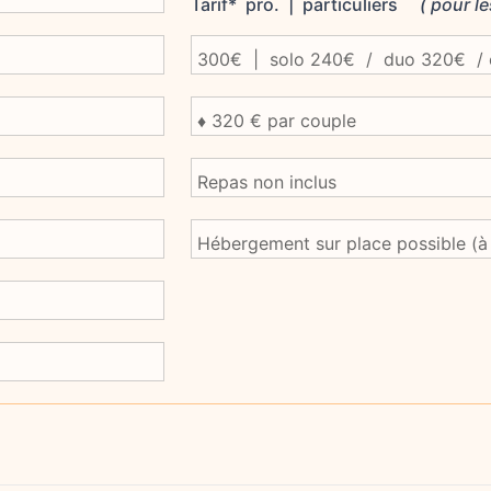
Tarif* pro. | particuliers
( pour le