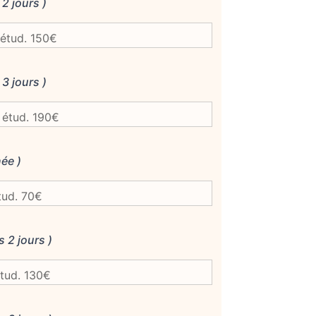
 2 jours )
 3 jours )
née )
s 2 jours )