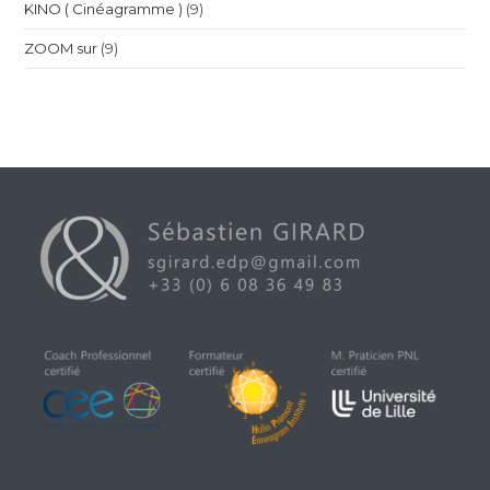
KINO ( Cinéagramme )
(9)
ZOOM sur
(9)