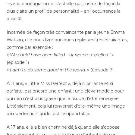
niveau ennéagramme, c’est elle qui illustre de façon la
plus claire un profil de personnalité – en l’occurrence la
base ①.
Incarnée de façon très convaincante par la jeune Emma
Watson, elle nous livre quelques répliques très éclairantes,
comme par exemple :
«
We could have been killed – or worse : expelled !
»
(épisode 1)
«
I aim to do some good in the world.
» (épisode 7).
À 11 ans, « Little Miss Perfect », déjà si brillante et si
parfaite, est encore une enfant : une élève modèle pour
qui rien n’est plus grave que le risque d’être renvoyée.
Littéralement, cela lui renverrait d’elle-même une image
d’imperfection, qui lui est insupportable.
À 17 ans, elle a bien cheminé déjà quand elle s’oppose
frontalement à la plus haute figure d’autorité de son