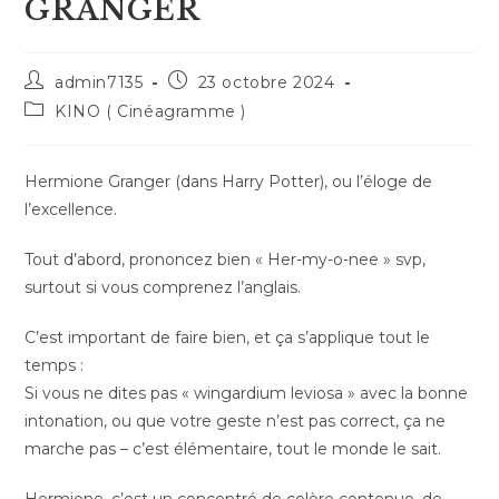
GRANGER
Auteur/autrice
Publication
admin7135
23 octobre 2024
de
publiée :
Post
KINO ( Cinéagramme )
la
category:
publication :
Hermione Granger (dans Harry Potter), ou l’éloge de
l’excellence.
Tout d’abord, prononcez bien « Her-my-o-nee » svp,
surtout si vous comprenez l’anglais.
C’est important de faire bien, et ça s’applique tout le
temps :
Si vous ne dites pas « wingardium leviosa » avec la bonne
intonation, ou que votre geste n’est pas correct, ça ne
marche pas – c’est élémentaire, tout le monde le sait.