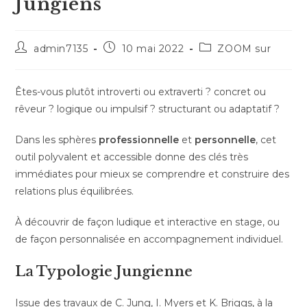
Jungiens
Auteur/autrice
Publication
Post
admin7135
10 mai 2022
ZOOM sur
de
publiée :
category:
la
publication :
Êtes-vous plutôt introverti ou extraverti ? concret ou
rêveur ? logique ou impulsif ? structurant ou adaptatif ?
Dans les sphères
professionnelle
et
personnelle
, cet
outil polyvalent et accessible donne des clés très
immédiates pour mieux se comprendre et construire des
relations plus équilibrées.
À découvrir de façon ludique et interactive en stage, ou
de façon personnalisée en accompagnement individuel.
La Typologie Jungienne
Issue des travaux de C. Jung, I. Myers et K. Briggs, à la