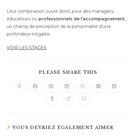
Leur combinaison ouvre donc, pour des managers,
éducateurs ou
professionnels de l’accompagnement
,
un champ de perception de la personnalité d’une
profondeur inégalée.
VOIR LES STAGES
PARTAGER
PLEASE SHARE THIS
CE
CONTENU
Ouvrir
Ouvrir
Ouvrir
Ouvrir
Ouvrir
Ouvrir
Ouvrir
dans
dans
dans
dans
dans
dans
dans
une
une
une
une
une
une
une
Ouvrir
Ouvrir
Ouvrir
autre
autre
autre
autre
autre
autre
autre
dans
dans
dans
fenêtre
fenêtre
fenêtre
fenêtre
fenêtre
fenêtre
fenêtre
une
une
une
autre
autre
autre
fenêtre
fenêtre
fenêtre
VOUS DEVRIEZ ÉGALEMENT AIMER